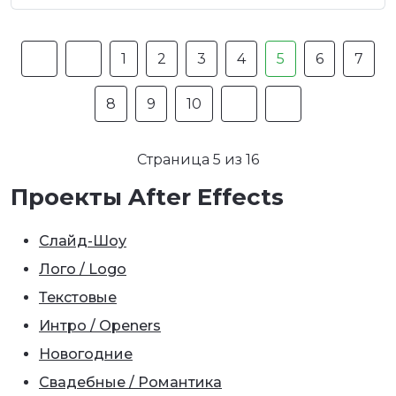
1
2
3
4
5
6
7
8
9
10
Страница 5 из 16
Проекты After Effects
Слайд-Шоу
Лого / Logo
Текстовые
Интро / Openers
Новогодние
Свадебные / Романтика