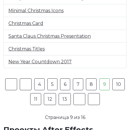
Minimal Christmas Icons
Christmas Card
Santa Claus Christmas Presentation
Christmas Titles
New Year Countdown 2017
4
5
6
7
8
9
10
11
12
13
Страница 9 из 16
Проекты After Effects