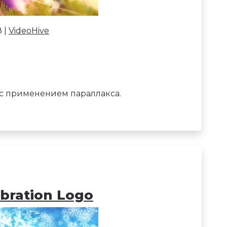
8 |
VideoHive
с применением параллакса.
ebration Logo