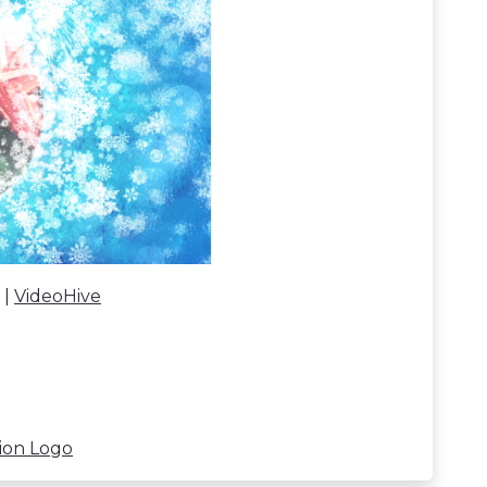
 |
VideoHive
ion Logo