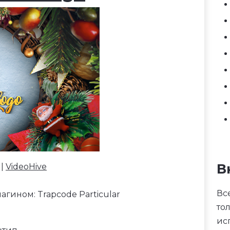
В
 |
VideoHive
Вс
агином: Trapcode Particular
то
ис