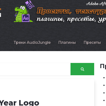
P
Треки AudioJungle
Плагины
Пресеты
П
Year Logo