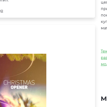
тип.
це
пр
go
по
ку
ма
Те
ра
мо
М