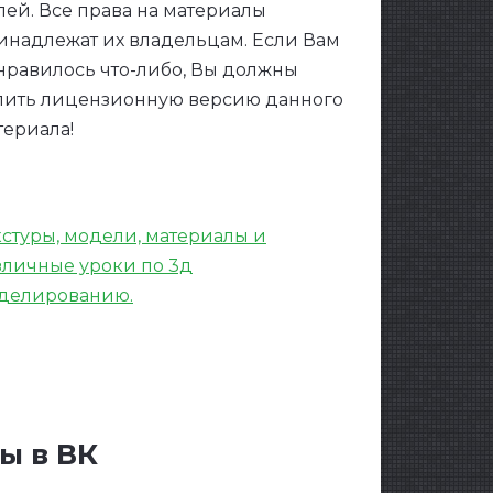
лей. Все права на материалы
инадлежат их владельцам. Если Вам
нравилось что-либо, Вы должны
пить лицензионную версию данного
териала!
кстуры, модели, материалы и
зличные уроки по 3д
делированию.
ы в ВК