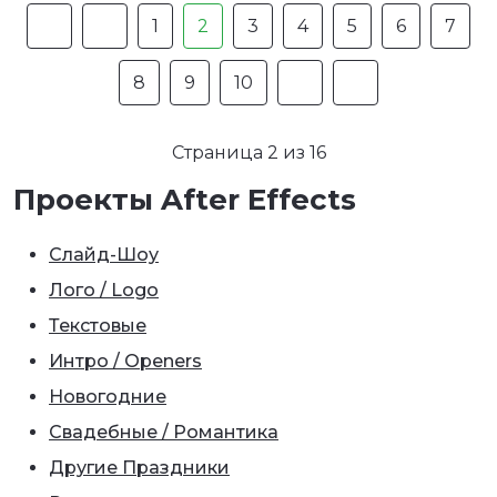
1
2
3
4
5
6
7
8
9
10
Страница 2 из 16
Проекты After Effects
Слайд-Шоу
Лого / Logo
Текстовые
Интро / Openers
Новогодние
Свадебные / Романтика
Другие Праздники