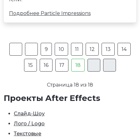
Подробнее Particle Impressions
9
10
11
12
13
14
15
16
17
18
Страница 18 из 18
Проекты After Effects
Слайд-Шоу
Лого / Logo
Текстовые