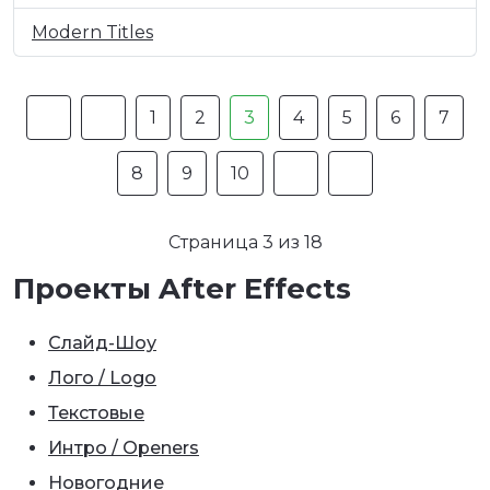
Modern Titles
1
2
3
4
5
6
7
8
9
10
Страница 3 из 18
Проекты After Effects
Слайд-Шоу
Лого / Logo
Текстовые
Интро / Openers
Новогодние