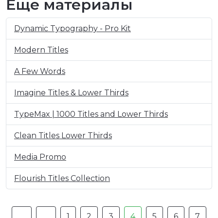
Еще материалы
Dynamic Typography - Pro Kit
Modern Titles
A Few Words
Imagine Titles & Lower Thirds
TypeMax | 1000 Titles and Lower Thirds
Clean Titles Lower Thirds
Media Promo
Flourish Titles Collection
1
2
3
4
5
6
7