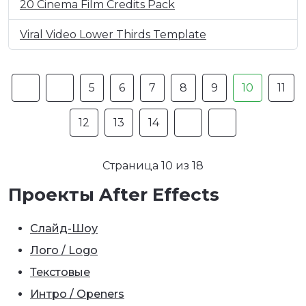
20 Cinema Film Credits Pack
Viral Video Lower Thirds Template
5
6
7
8
9
10
11
12
13
14
Страница 10 из 18
Проекты After Effects
Слайд-Шоу
Лого / Logo
Текстовые
Интро / Openers