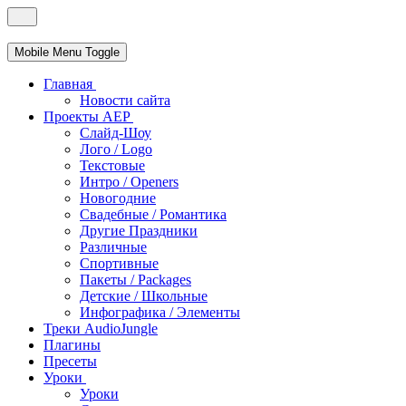
Mobile Menu Toggle
Главная
Новости сайта
Проекты AEP
Слайд-Шоу
Лого / Logo
Текстовые
Интро / Openers
Новогодние
Свадебные / Романтика
Другие Праздники
Различные
Спортивные
Пакеты / Packages
Детские / Школьные
Инфографика / Элементы
Треки AudioJungle
Плагины
Пресеты
Уроки
Уроки