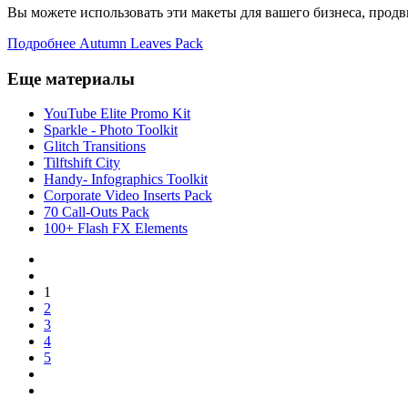
Вы можете использовать эти макеты для вашего бизнеса, прод
Подробнее Autumn Leaves Pack
Еще материалы
YouTube Elite Promo Kit
Sparkle - Photo Toolkit
Glitch Transitions
Tilftshift City
Handy- Infographics Toolkit
Corporate Video Inserts Pack
70 Call-Outs Pack
100+ Flash FX Elements
1
2
3
4
5