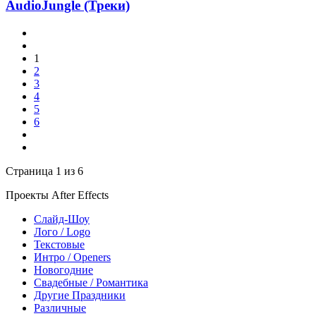
AudioJungle (Треки)
1
2
3
4
5
6
Страница 1 из 6
Проекты After Effects
Слайд-Шоу
Лого / Logo
Текстовые
Интро / Openers
Новогодние
Свадебные / Романтика
Другие Праздники
Различные