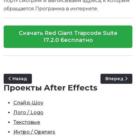
порт» смотрим и выписываем адреса, к которым
обращается Программа в интернете.
Скачать Red Giant Trapcode Suite
17.2.0 бесплатно
Предыдущий: AutoFill - Plugin Everything
Следующий: pr
Назад
Вперед
Проекты After Effects
Слайд-Шоу
Лого / Logo
Текстовые
Интро / Openers