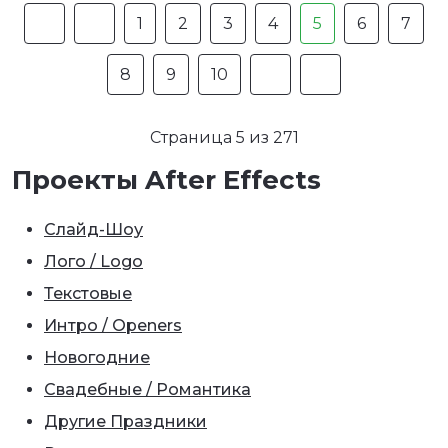
1
2
3
4
5
6
7
8
9
10
Страница 5 из 271
Проекты After Effects
Слайд-Шоу
Лого / Logo
Текстовые
Интро / Openers
Новогодние
Свадебные / Романтика
Другие Праздники