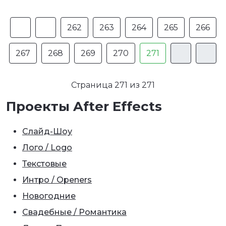
262
263
264
265
266
267
268
269
270
271
Страница 271 из 271
Проекты After Effects
Слайд-Шоу
Лого / Logo
Текстовые
Интро / Openers
Новогодние
Свадебные / Романтика