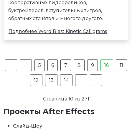
корпоративных видеороликов,
буктрейлеров, вступительных титров,
обратных отсчётов и многого другого.
Подробнее Word Blast Kinetic Calligrams
5
6
7
8
9
10
11
12
13
14
Страница 10 из 271
Проекты After Effects
Слайд-Шоу