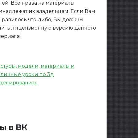
лей. Все права на материалы
инадлежат их владельцам. Если Вам
нравилось что-либо, Вы должны
пить лицензионную версию данного
териала!
кстуры, модели, материалы и
зличные уроки по 3д
делированию.
ы в ВК