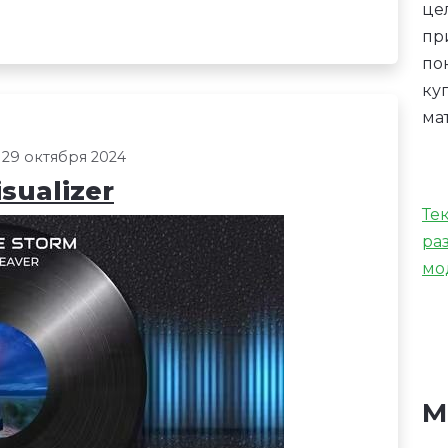
це
пр
по
ку
ма
 29 октября 2024
sualizer
Те
ра
мо
М