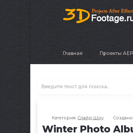
Главная
Проекты AE
Категория:
Слайд-Шоу
Создано:
Winter Photo Al