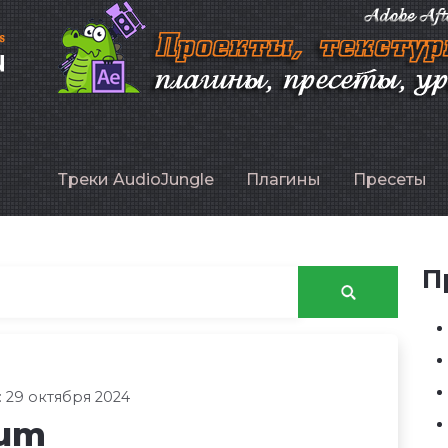
P
Треки AudioJungle
Плагины
Пресеты
П
 29 октября 2024
bum