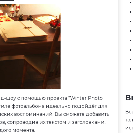
В
д-шоу с помощью проекта "Winter Photo
 стиле фотоальбома идеально подойдёт для
Вс
нских воспоминаний. Вы сможете добавить
то
в, сопроводив их текстом и заголовками,
ис
дого момента.