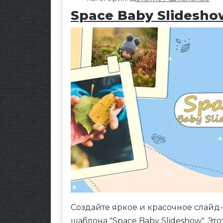
Space Baby Slidesho
Создайте яркое и красочное слайд
шаблона "Space Baby Slideshow". Э