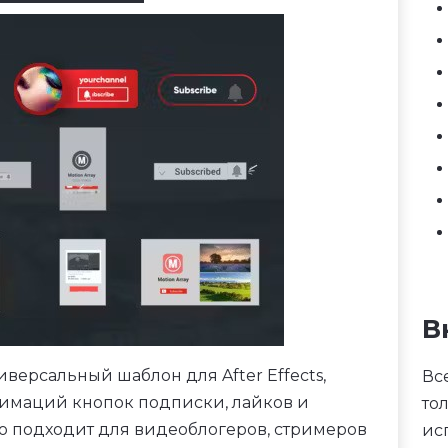
В
иверсальный шаблон для After Effects,
Вс
имаций кнопок подписки, лайков и
то
о подходит для видеоблогеров, стримеров
ис