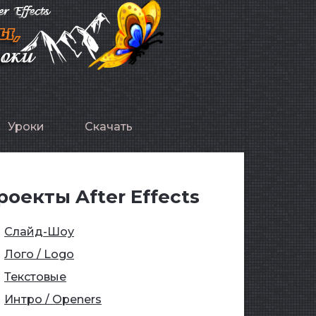
Уроки
Скачать
роекты After Effects
Слайд-Шоу
Лого / Logo
Текстовые
Интро / Openers