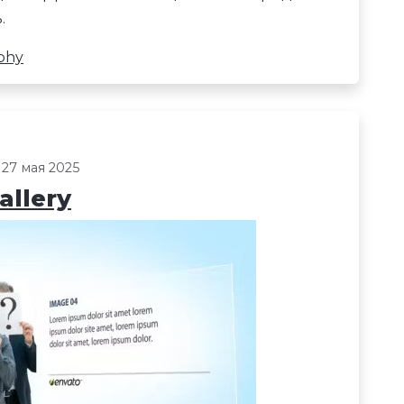
.
phy
 27 мая 2025
allery