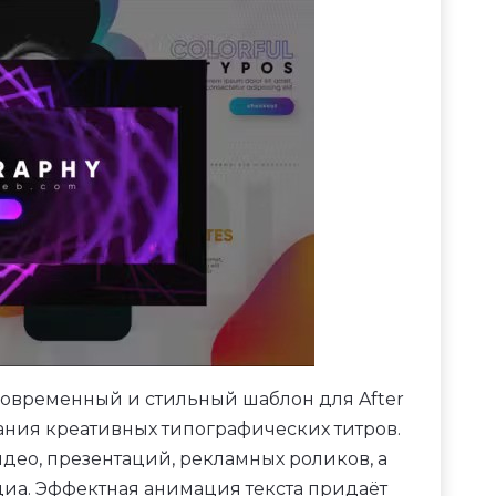
современный и стильный шаблон для After
дания креативных типографических титров.
део, презентаций, рекламных роликов, а
иа. Эффектная анимация текста придаёт