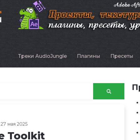
P
Треки AudioJungle
Плагины
Пресеты
П
 27 мая 2025
 Toolkit