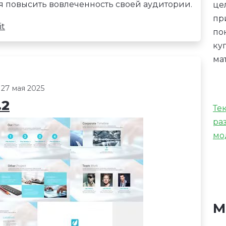
ся повысить вовлеченность своей аудитории.
це
пр
it
по
ку
ма
 27 мая 2025
.2
Те
ра
мо
М