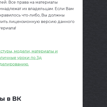
лей. Все права на материалы
инадлежат их владельцам. Если Вам
нравилось что-либо, Вы должны
пить лицензионную версию данного
териала!
кстуры, модели, материалы и
зличные уроки по 3д
делированию.
ы в ВК