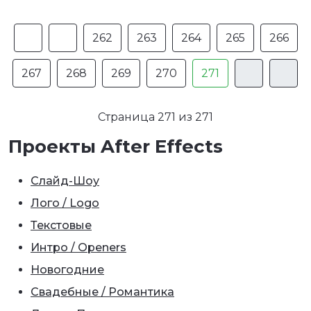
262
263
264
265
266
267
268
269
270
271
Страница 271 из 271
Проекты After Effects
Слайд-Шоу
Лого / Logo
Текстовые
Интро / Openers
Новогодние
Свадебные / Романтика