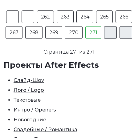
262
263
264
265
266
267
268
269
270
271
Страница 271 из 271
Проекты After Effects
Слайд-Шоу
Лого / Logo
Текстовые
Интро / Openers
Новогодние
Свадебные / Романтика