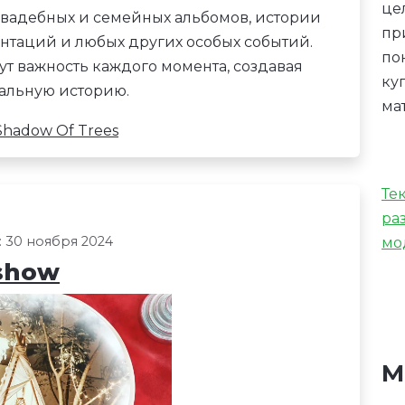
це
вадебных и семейных альбомов, истории
пр
нтаций и любых других особых событий.
по
т важность каждого момента, создавая
ку
альную историю.
ма
Shadow Of Trees
Те
ра
 30 ноября 2024
мо
eshow
М