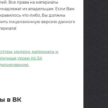
лей. Все права на материалы
инадлежат их владельцам. Если Вам
нравилось что-либо, Вы должны
пить лицензионную версию данного
териала!
кстуры, модели, материалы и
зличные уроки по 3д
делированию.
ы в ВК