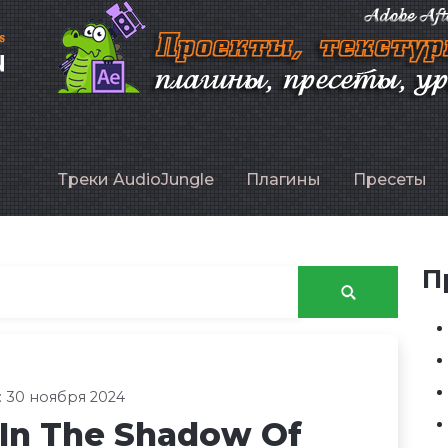
P
Треки AudioJungle
Плагины
Пресеты
П
 30 ноября 2024
 In The Shadow Of