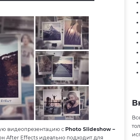
В
Вс
то
ную видеопрезентацию с
Photo Slideshow –
ис
лон After Effects идеально подходит для