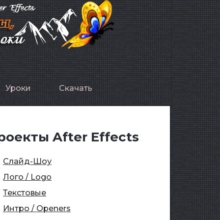
Уроки
Скачать
роекты After Effects
Слайд-Шоу
Лого / Logo
Текстовые
Интро / Openers