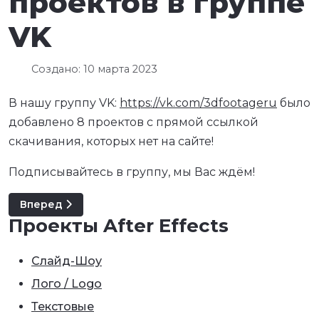
проектов в группе
VK
Создано: 10 марта 2023
В нашу группу VK:
https://vk.com/3dfootageru
было
добавлено 8 проектов с прямой ссылкой
скачивания, которых нет на сайте!
Подписывайтесь в группу, мы Вас ждём!
Следующий: 10 лет вместе с Вами!
Вперед
Проекты After Effects
Слайд-Шоу
Лого / Logo
Текстовые