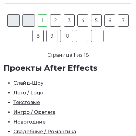
1
2
3
4
5
6
7
8
9
10
Страница 1 из 18
Проекты After Effects
Слайд-Шоу
Лого / Logo
Текстовые
Интро / Openers
Новогодние
Свадебные / Романтика