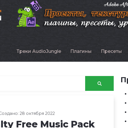
P
Треки AudioJungle
Плагины
Пресеты
П
Создано: 28 октября 2022
lty Free Music Pack