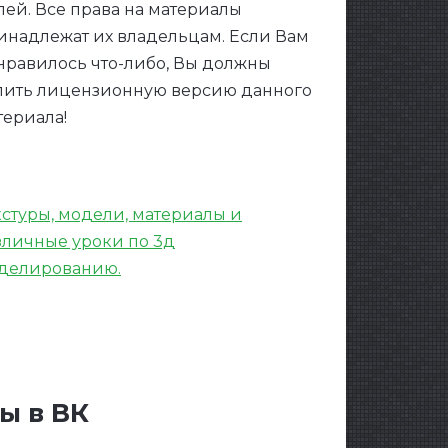
лей. Все права на материалы
инадлежат их владельцам. Если Вам
нравилось что-либо, Вы должны
пить лицензионную версию данного
териала!
кстуры, модели, материалы и
зличные уроки по 3д
делированию.
ы в ВК