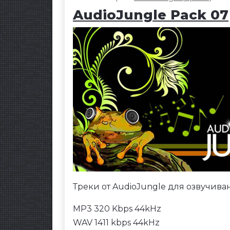
AudioJungle Pack 07
Треки от AudioJungle для озвучива
MP3 320 Kbps 44kHz
WAV 1411 kbps 44kHz