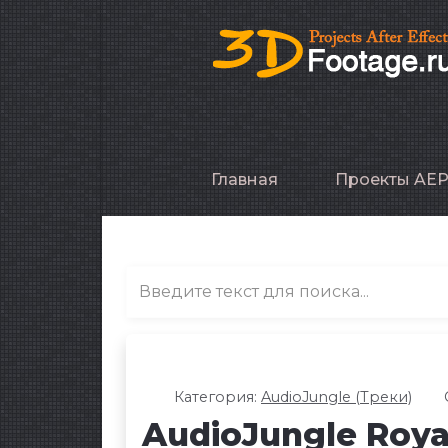
Главная
Проекты AE
Категория:
AudioJungle (Треки)
AudioJungle Roya