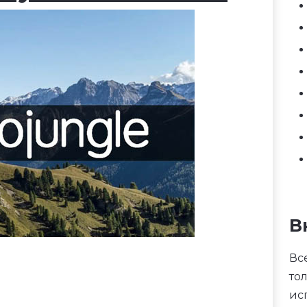
В
Вс
то
ис