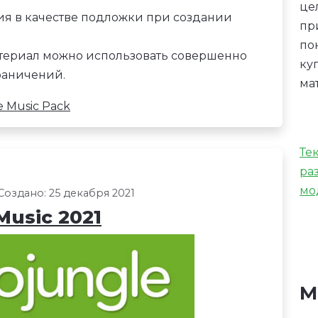
це
ия в качестве подложки при создании
пр
по
 материал можно использовать совершенно
ку
граничений.
ма
e Music Pack
Те
ра
мо
Создано: 25 декабря 2021
Music 2021
М