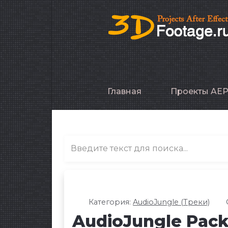
Главная
Проекты AE
Категория:
AudioJungle (Треки)
AudioJungle Pack