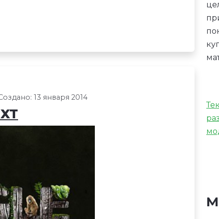
це
пр
по
ку
ма
Создано: 13 января 2014
Те
EXT
ра
мо
М