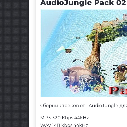
AudioJungle Pack 02
Сборник треков от - AudioJungle д
MP3 320 Kbps 44kHz
WAV 1411 kbps 44kHz