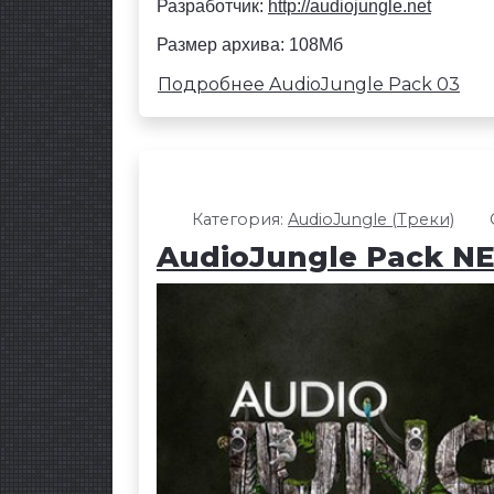
Разработчик:
http://audiojungle.net
Размер архива: 108Мб
Подробнее AudioJungle Pack 03
Категория:
AudioJungle (Треки)
AudioJungle Pack N