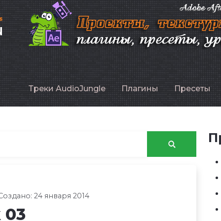
P
Треки AudioJungle
Плагины
Пресеты
П
Создано: 24 января 2014
 03