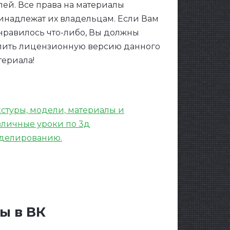
лей. Все права на материалы
инадлежат их владельцам. Если Вам
нравилось что-либо, Вы должны
пить лицензионную версию данного
териала!
кстуры, модели, материалы и
зличные уроки по 3д
делированию.
ы в ВК