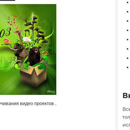
В
вучивания видео проектов .
Вс
то
ис