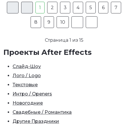
1
2
3
4
5
6
7
8
9
10
Страница 1 из 15
Проекты After Effects
Слайд-Шоу
Лого / Logo
Текстовые
Интро / Openers
Новогодние
Свадебные / Романтика
Другие Праздники