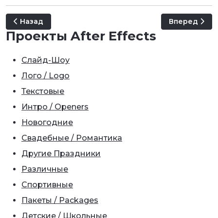
Предыдущий: Romantic Slideshow
Следующий: S
Назад
Вперед
Проекты After Effects
Слайд-Шоу
Лого / Logo
Текстовые
Интро / Openers
Новогодние
Свадебные / Романтика
Другие Праздники
Различные
Спортивные
Пакеты / Packages
Детские / Школьные