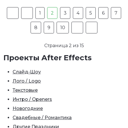
1
2
3
4
5
6
7
8
9
10
Страница 2 из 15
Проекты After Effects
Слайд-Шоу
Лого / Logo
Текстовые
Интро / Openers
Новогодние
Свадебные / Романтика
Другие Праздники