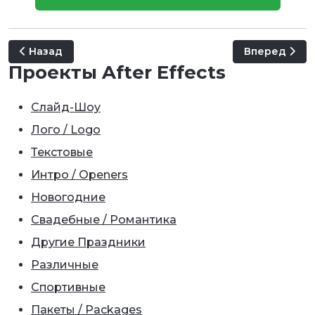
Предыдущий: Wedding Hearts Slideshow
Следующий: 
Назад
Вперед
Проекты After Effects
Слайд-Шоу
Лого / Logo
Текстовые
Интро / Openers
Новогодние
Свадебные / Романтика
Другие Праздники
Различные
Спортивные
Пакеты / Packages