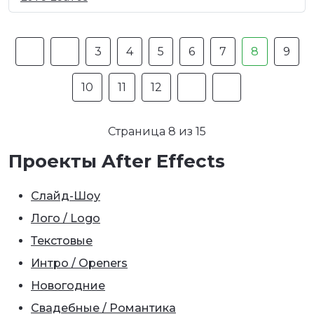
3
4
5
6
7
8
9
10
11
12
Страница 8 из 15
Проекты After Effects
Слайд-Шоу
Лого / Logo
Текстовые
Интро / Openers
Новогодние
Свадебные / Романтика