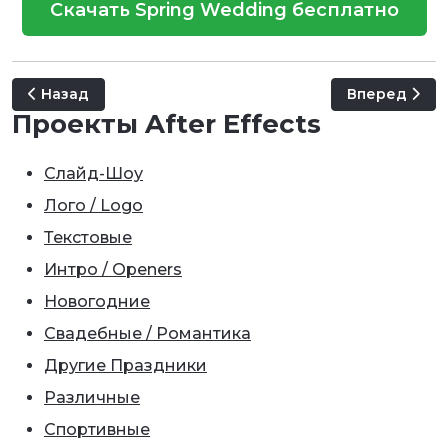
Скачать Spring Wedding бесплатно
Предыдущий: Wedding Slideshow | Beautiful Love Stor
Следующий: W
Назад
Вперед
Проекты After Effects
Слайд-Шоу
Лого / Logo
Текстовые
Интро / Openers
Новогодние
Свадебные / Романтика
Другие Праздники
Различные
Спортивные