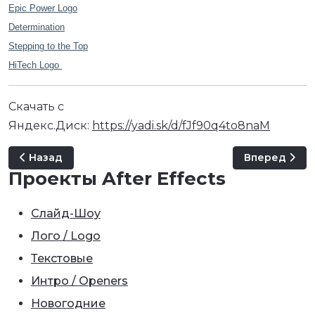
Epic Power Logo
Determination
Stepping to the Top
HiTech Logo
Скачать с
Яндекс.Диск:
https://yadi.sk/d/fJf90q4to8naM
Предыдущий: AudioJungle - Stock Music 2021
Следующий: A
Назад
Вперед
Проекты After Effects
Слайд-Шоу
Лого / Logo
Текстовые
Интро / Openers
Новогодние