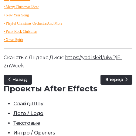
• Merry Christmas Ident
• New Year Song
• Playful Christmas Orchestra And More
• Punk Rock Christmas
• Xmas Spirit
Скачать с Яндекс.Диск:
https://yadi.sk/d/uiwPjE-
2nWcek
Предыдущий: AudioJungle 08
Следующий: 
Назад
Вперед
Проекты After Effects
Слайд-Шоу
Лого / Logo
Текстовые
Интро / Openers