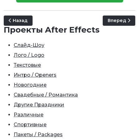
Предыдущий: Strange Faces Micro Typo
Следующий: C
Назад
Вперед
Проекты After Effects
Слайд-Шоу
Лого / Logo
Текстовые
Интро / Openers
Новогодние
Свадебные / Романтика
Другие Праздники
Различные
Спортивные
Пакеты / Packages