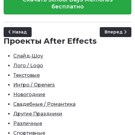
бесплатно
Предыдущий: Kids Opener
Следующий: C
Назад
Вперед
Проекты After Effects
Слайд-Шоу
Лого / Logo
Текстовые
Интро / Openers
Новогодние
Свадебные / Романтика
Другие Праздники
Различные
Спортивные