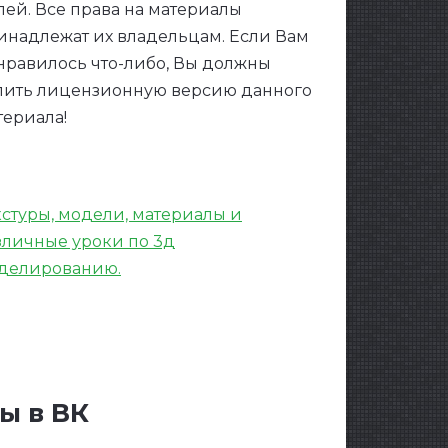
лей. Все права на материалы
инадлежат их владельцам. Если Вам
нравилось что-либо, Вы должны
пить лицензионную версию данного
териала!
кстуры, модели, материалы и
зличные уроки по 3д
делированию.
ы в ВК