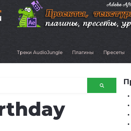
P
Треки AudioJungle
Плагины
Пресеты
П
rthday