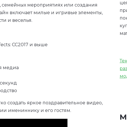
це
, семейных мероприятиях или создания
пр
айн включает милые и игривые элементы,
по
ти и веселья.
ку
ма
ects: CC2017 и выше
Те
ля медиа
ра
мо
 секунд
водство
гко создать яркое поздравительное видео,
ии имениннику и его гостям.
М