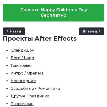
Скачать Happy Childrens Day
бесплатно
Предыдущий: Kids Story Photo Album
Следующий: 
Назад
Вперед
Проекты After Effects
Слайд-Шоу
Лого / Logo
Текстовые
Интро / Openers
Новогодние
Свадебные / Романтика
Другие Праздники
Различные