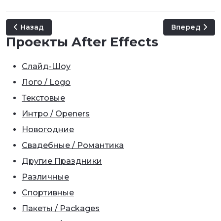
Предыдущий: Birth Announcement - Baby Photo Album
Следующий: K
Назад
Вперед
Проекты After Effects
Слайд-Шоу
Лого / Logo
Текстовые
Интро / Openers
Новогодние
Свадебные / Романтика
Другие Праздники
Различные
Спортивные
Пакеты / Packages