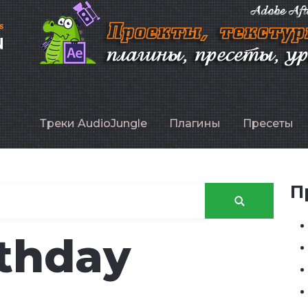
P
Треки AudioJungle
Плагины
Пресеты
П
rthday