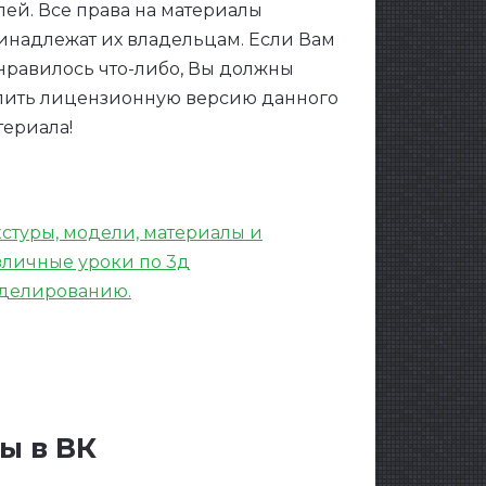
лей. Все права на материалы
инадлежат их владельцам. Если Вам
нравилось что-либо, Вы должны
пить лицензионную версию данного
териала!
кстуры, модели, материалы и
зличные уроки по 3д
делированию.
ы в ВК