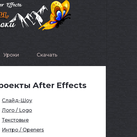
Уроки
Скачать
роекты After Effects
Слайд-Шоу
Лого / Logo
Текстовые
Интро / Openers