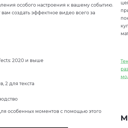
це
ления особого настроения к вашему событию.
пр
 вам создать эффектное видео всего за
по
ку
ма
ects: 2020 и выше
Те
ра
мо
, 2 для текста
водство
ля особенных моментов с помощью этого
М