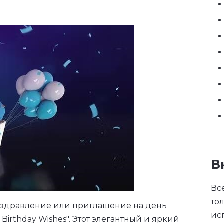
В
Вс
то
оздравление или приглашение на день
ис
irthday Wishes". Этот элегантный и яркий