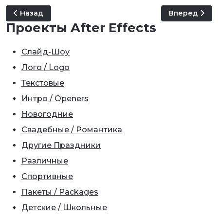
Предыдущий: Happy Birthday 2
Следующий: R
Назад
Вперед
Проекты After Effects
Слайд-Шоу
Лого / Logo
Текстовые
Интро / Openers
Новогодние
Свадебные / Романтика
Другие Праздники
Различные
Спортивные
Пакеты / Packages
Детские / Школьные