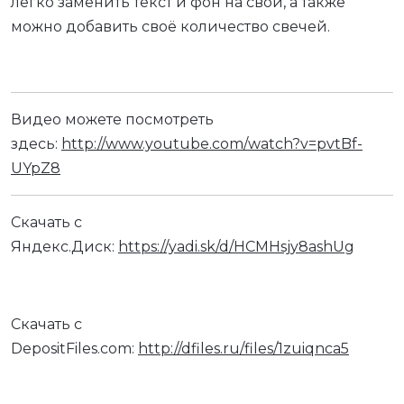
легко заменить текст и фон на свой, а также
можно добавить своё количество свечей.
Видео можете посмотреть
здесь:
http://www.youtube.com/watch?v=pvtBf-
UYpZ8
Скачать с
Яндекс.Диск:
https://yadi.sk/d/HCMHsjy8ashUg
Скачать с
DepositFiles.com:
http://dfiles.ru/files/1zuiqnca5