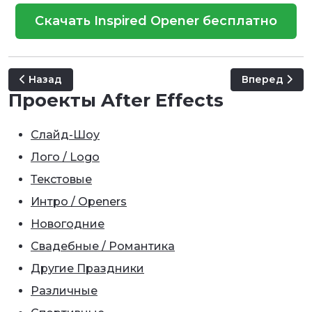
Скачать Inspired Opener бесплатно
Предыдущий: Elegant Slide Show
Следующий: P
Назад
Вперед
Проекты After Effects
Слайд-Шоу
Лого / Logo
Текстовые
Интро / Openers
Новогодние
Свадебные / Романтика
Другие Праздники
Различные