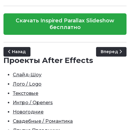
Скачать Inspired Parallax Slideshow
бесплатно
Предыдущий: Elegant Architecture Promo
Следующий: 
Назад
Вперед
Проекты After Effects
Слайд-Шоу
Лого / Logo
Текстовые
Интро / Openers
Новогодние
Свадебные / Романтика