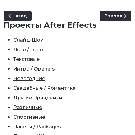
Предыдущий: Summer Opener
Следующий: M
Назад
Вперед
Проекты After Effects
Слайд-Шоу
Лого / Logo
Текстовые
Интро / Openers
Новогодние
Свадебные / Романтика
Другие Праздники
Различные
Спортивные
Пакеты / Packages