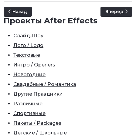
Предыдущий: Travel Feels - Brush Slideshow
Следующий: 
Назад
Вперед
Проекты After Effects
Слайд-Шоу
Лого / Logo
Текстовые
Интро / Openers
Новогодние
Свадебные / Романтика
Другие Праздники
Различные
Спортивные
Пакеты / Packages
Детские / Школьные