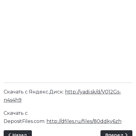
Скачать с Яндекс.Диск:
http://yadi.sk/d/V012Gs-
n4s4h9
Скачать с
DepositFiles.com:
http://dfiles.ru/files/80ddky6zh
Предыдущий: AE PROFESIONAL DESIGN TEMPLATE V03
Следующий: 
Назад
Вперед