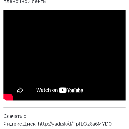
плёночной ленты!
Скачать с
Яндекс.Диск:
http://yadi.sk/d/TpfLOz6a6MYD0