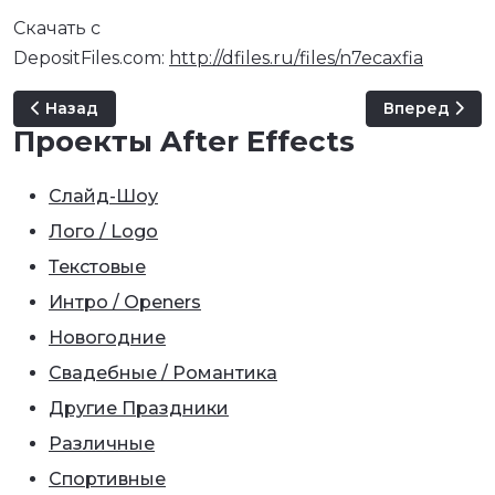
Скачать с
DepositFiles.com:
http://dfiles.ru/files/n7ecaxfia
Предыдущий: New Solid
Следующий: N
Назад
Вперед
Проекты After Effects
Слайд-Шоу
Лого / Logo
Текстовые
Интро / Openers
Новогодние
Свадебные / Романтика
Другие Праздники
Различные
Спортивные