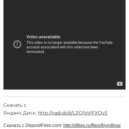
Скачать с
Яндекс.Диск:
http://yadi.sk/d/LJlQ1oVIFXQvS
Скачать с DepositFiles.com:
http://dfiles.ru/files/8iym8sjai