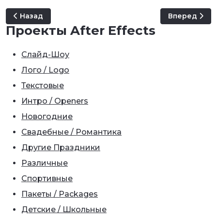
Предыдущий: The Adventurous Snail
Следующий: W
Назад
Вперед
Проекты After Effects
Слайд-Шоу
Лого / Logo
Текстовые
Интро / Openers
Новогодние
Свадебные / Романтика
Другие Праздники
Различные
Спортивные
Пакеты / Packages
Детские / Школьные