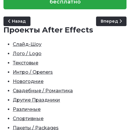
бесплатно
Предыдущий: Autumn River Photo Gallery
Следующий: 
Назад
Вперед
Проекты After Effects
Слайд-Шоу
Лого / Logo
Текстовые
Интро / Openers
Новогодние
Свадебные / Романтика
Другие Праздники
Различные
Спортивные
Пакеты / Packages