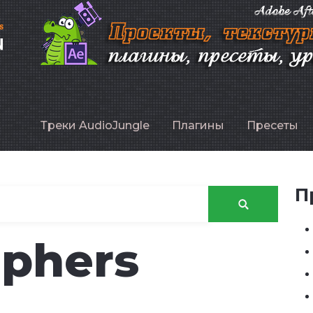
P
Треки AudioJungle
Плагины
Пресеты
П
phers