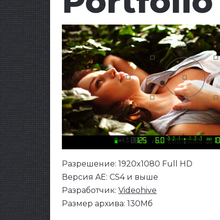
Portfolio
Разрешение: 1920x1080 Full HD
Версия AE: CS4 и выше
Разработчик:
Videohive
Размер архива: 130Мб