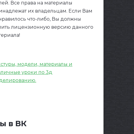
лей. Все права на материалы
инадлежат их владельцам. Если Вам
нравилось что-либо, Вы должны
пить лицензионную версию данного
териала!
кстуры, модели, материалы и
зличные уроки по 3д
делированию.
ы в ВК