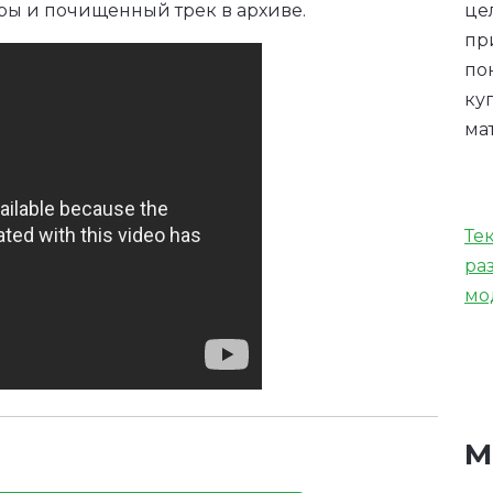
це
еры и почищенный трек в архиве.
пр
по
ку
ма
Те
ра
мо
М