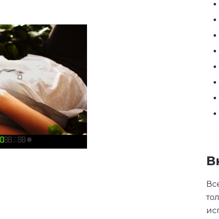
В
Вс
то
ис