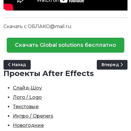
Скачать с ОБЛАКО@mail.ru:
Скачать Global solutions бесплатно
Предыдущий: Selection Photo & Video (Slideshow)
Следующий: I
Назад
Вперед
Проекты After Effects
Слайд-Шоу
Лого / Logo
Текстовые
Интро / Openers
Новогодние