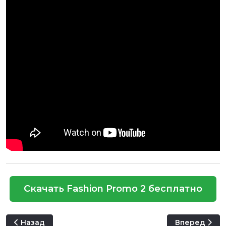
Скачать Fashion Promo 2 бесплатно
Предыдущий: Wood Slider
Следующий: S
Назад
Вперед