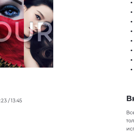
В
:23 / 13:45
Вс
то
ис