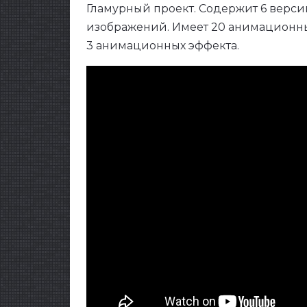
Гламурный проект. Содержит 6 верси
изображений. Имеет 20 анимационных
3 анимационных эффекта.