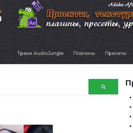
P
Треки AudioJungle
Плагины
Пресеты
П