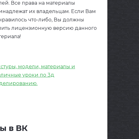
лей. Все права на материалы
инадлежат их владельцам. Если Вам
нравилось что-либо, Вы должны
пить лицензионную версию данного
териала!
кстуры, модели, материалы и
зличные уроки по 3д
делированию.
ы в ВК