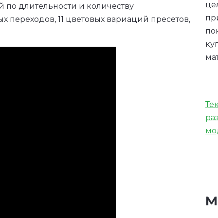
це
й по длительности и количеству
пр
 переходов, 11 цветовых вариаций пресетов,
по
ку
ма
Те
ра
мо
М